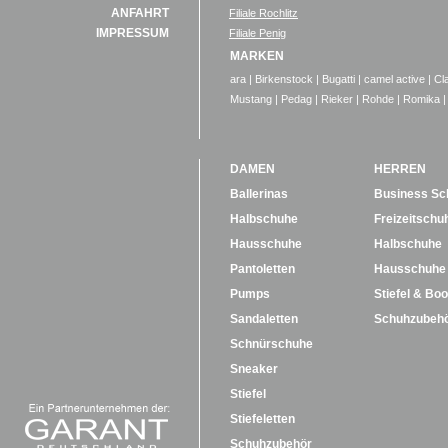
ANFAHRT
Filiale Rochlitz
IMPRESSUM
Filiale Penig
MARKEN
ara
|
Birkenstock
|
Bugatti
|
camel active
|
Cl
Mustang
|
Pedag
|
Rieker
|
Rohde
|
Romika
|
DAMEN
HERREN
Ballerinas
Business Sc
Halbschuhe
Freizeitschu
Hausschuhe
Halbschuhe
Pantoletten
Hausschuhe
Pumps
Stiefel & Boo
Sandaletten
Schuhzubeh
Schnürschuhe
Sneaker
Stiefel
Stiefeletten
Schuhzubehör