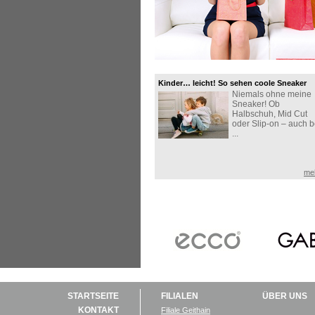
Kinder… leicht! So sehen coole Sneaker
Niemals ohne meine
aus!
Sneaker! Ob
Halbschuh, Mid Cut
oder Slip-on – auch b
...
me
STARTSEITE
FILIALEN
ÜBER UNS
KONTAKT
Filiale Geithain