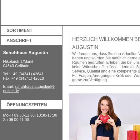
SORTIMENT
HERZLICH WILLKOMMEN B
ANSCHRIFT
AUGUSTIN
Schuhhaus Augustin
Wir freuen uns, dass Sie den virtuelle
haben und würden Sie natürlich gerne 
Nikolaistr. 1/Markt
Räumen begrüßen. Erleben Sie bei uns
04643 Geithain
keine Wünsche offen lässt – denn als S
Service, Qualität und eine kompetente 
Tel.: +49 (34341) 42641
Für Fragen, Anregungen, Kritik oder Wü
Fax: +49 (34341) 42610
gerne zur Verfügung.
Email:
schuhhaus.augustin@t-
online.de
ÖFFNUNGSZEITEN
Mo-Fr 09:30-12:30, 13:30-17:30
Sa 09:00-11:00