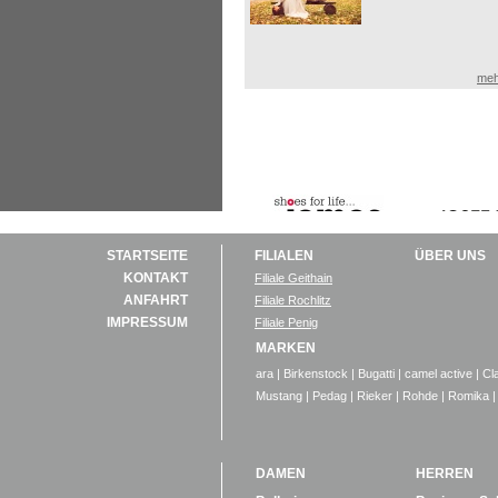
meh
STARTSEITE
FILIALEN
ÜBER UNS
KONTAKT
Filiale Geithain
ANFAHRT
Filiale Rochlitz
IMPRESSUM
Filiale Penig
MARKEN
ara
|
Birkenstock
|
Bugatti
|
camel active
|
Cl
Mustang
|
Pedag
|
Rieker
|
Rohde
|
Romika
|
DAMEN
HERREN