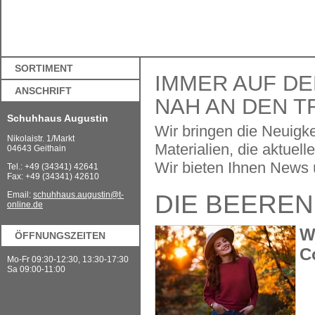
SORTIMENT
IMMER AUF DE
ANSCHRIFT
NAH AN DEN T
Schuhhaus Augustin
Wir bringen die Neuigk
Nikolaistr. 1/Markt
Materialien, die aktue
04643 Geithain
Wir bieten Ihnen News ü
Tel.: +49 (34341) 42641
Fax: +49 (34341) 42610
DIE BEEREN
Email:
schuhhaus.augustin@t-
online.de
W
ÖFFNUNGSZEITEN
C
Mo-Fr 09:30-12:30, 13:30-17:30
Sa 09:00-11:00