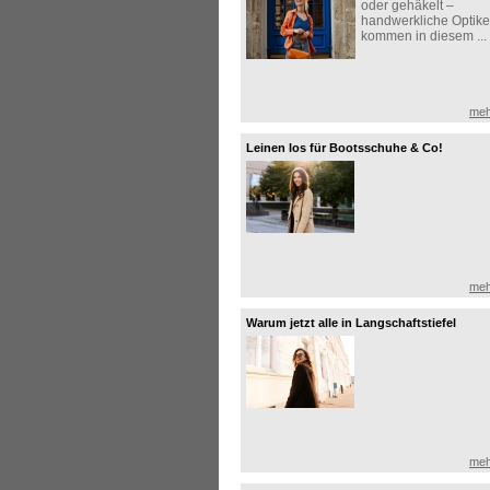
oder gehäkelt –
handwerkliche Optik
kommen in diesem ...
meh
Leinen los für Bootsschuhe & Co!
meh
Warum jetzt alle in Langschaftstiefel
investieren!
meh