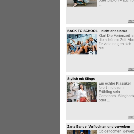
oder Slip-on – auch b
...
meh
BACK TO SCHOOL – nicht ohne neue
Klar! Die Ferienzeit is
Sneaker!
die schönste Zeit. Abe
für viele neigen sich
die ...
meh
Stylish mit Slings
Ein echter Klassiker
feiert in diesem
Frühling sein
Comeback: Slingbac
oder ...
meh
Zarte Bande: Verflochten und verwoben
Ob geflochten, geweb