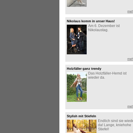
meh
Nikolaus komm in unser Haus!
Am 6. Dezember ist
Nikolaustag.
meh
Holzfäller ganz trendy
Das Holzfäller-Hemd ist
wieder da.
meh
Stylish mit Stiefeln
Endlich sind sie wied
da! Lange, kniehohe
Stiefel!