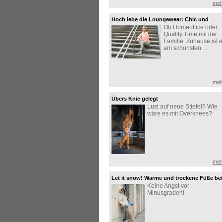
meh
Hoch lebe die Loungewear: Chic und
Ob Homeoffice oder
bequem zuhause
Quality Time mit der
Familie. Zuhause ist 
am schönsten. ...
meh
Übers Knie gelegt
Lust auf neue Stiefel? Wie
wäre es mit Overknees?
meh
Let it snow! Warme und trockene Füße be
Keine Angst vor
jedem Wetter
Minusgraden!