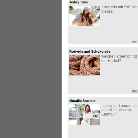
Teddy Time
Kuscheln mit Stil? Yes
please!
meh
Rotwein und Schokolade
welche Farben bringt
der Herbst?
meh
Metallic Sneaker
Lässig und bequem m
einem Hauch von
Glamour