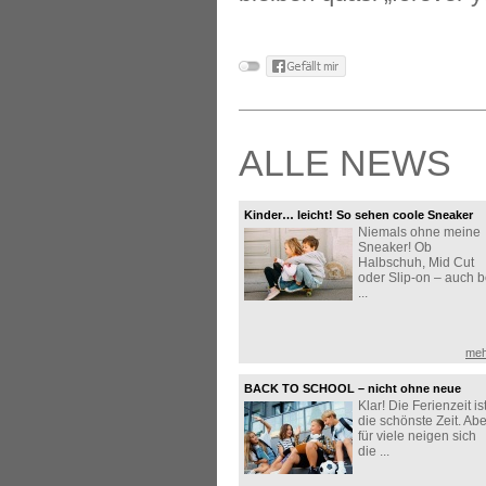
ALLE NEWS
Kinder… leicht! So sehen coole Sneaker
Niemals ohne meine
aus!
Sneaker! Ob
Halbschuh, Mid Cut
oder Slip-on – auch b
...
meh
BACK TO SCHOOL – nicht ohne neue
Klar! Die Ferienzeit is
Sneaker!
die schönste Zeit. Abe
für viele neigen sich
die ...