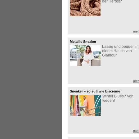
der Herbst?
meh
Metallic Sneaker
Lässig und bequem m
einem Hauch von
Glamour
meh
Sneaker – so süß wie Eiscreme
Winter Blues? Von
wegen!
meh