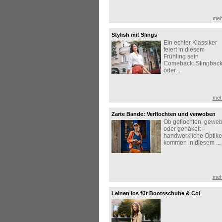
meh
Stylish mit Slings
Ein echter Klassiker
feiert in diesem
Frühling sein
Comeback: Slingbac
oder ...
meh
Zarte Bande: Verflochten und verwoben
Ob geflochten, geweb
oder gehäkelt –
handwerkliche Optik
kommen in diesem ...
meh
Leinen los für Bootsschuhe & Co!