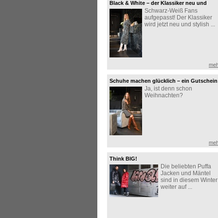
Black & White – der Klassiker neu und
Schwarz-Weiß Fans
stilvoll interpretiert
aufgepasst! Der Klassiker
wird jetzt neu und stylish ...
meh
Schuhe machen glücklich – ein Gutschein
Ja, ist denn schon
zu Weihnachten erst recht!
Weihnachten?
meh
Think BIG!
Die beliebten Puffa
Jacken und Mäntel
sind in diesem Winter
weiter auf ...