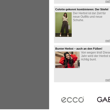
meh
Culotte gekonnt kombinieren: Der Stiefel
Der Herbst ist da! Zeit für
macht den Look perfekt!
neue Outfits und neue
Schuhe.
meh
Bunter Herbst – auch an den Füßen!
Von wegen trist! Dies
Jahr wird der Herbst 
richtig bunt.
meh