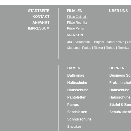
STARTSEITE
FILIALEN
ÜBER UNS
KONTAKT
Filiale Geithain
ANFAHRT
Filiale Rochlitz
IMPRESSUM
Filiale Penig
MARKEN
ara
|
Birkenstock
|
Bugatti
|
camel active
|
Cl
Mustang
|
Pedag
|
Rieker
|
Rohde
|
Romika
|
DAMEN
HERREN
Ballerinas
Business Sc
Halbschuhe
Freizeitschu
Hausschuhe
Halbschuhe
Pantoletten
Hausschuhe
Pumps
Stiefel & Boo
Sandaletten
Schuhzubeh
Schnürschuhe
Sneaker