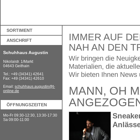
SORTIMENT
IMMER AUF DE
ANSCHRIFT
NAH AN DEN T
Schuhhaus Augustin
Wir bringen die Neuigk
Nikolaistr. 1/Markt
Materialien, die aktue
04643 Geithain
Wir bieten Ihnen News ü
Tel.: +49 (34341) 42641
Fax: +49 (34341) 42610
MANN, OH M
Email:
schuhhaus.augustin@t-
online.de
ANGEZOGEN
ÖFFNUNGSZEITEN
Sneake
Mo-Fr 09:30-12:30, 13:30-17:30
Sa 09:00-11:00
Anlässe