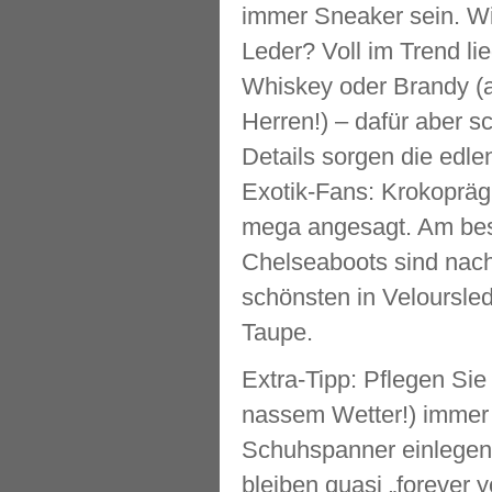
immer Sneaker sein. W
Leder? Voll im Trend l
Whiskey oder Brandy (
Herren!) – dafür aber s
Details sorgen die edle
Exotik-Fans: Krokoprägu
mega angesagt. Am bes
Chelseaboots sind nach 
schönsten in Veloursle
Taupe.
Extra-Tipp: Pflegen Sie
nassem Wetter!) immer
Schuhspanner einlegen.
bleiben quasi „forever 