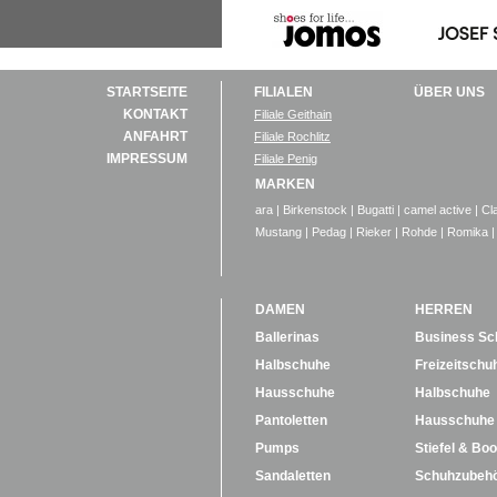
STARTSEITE
FILIALEN
ÜBER UNS
KONTAKT
Filiale Geithain
ANFAHRT
Filiale Rochlitz
IMPRESSUM
Filiale Penig
MARKEN
ara
|
Birkenstock
|
Bugatti
|
camel active
|
Cl
Mustang
|
Pedag
|
Rieker
|
Rohde
|
Romika
|
DAMEN
HERREN
Ballerinas
Business Sc
Halbschuhe
Freizeitschu
Hausschuhe
Halbschuhe
Pantoletten
Hausschuhe
Pumps
Stiefel & Boo
Sandaletten
Schuhzubeh