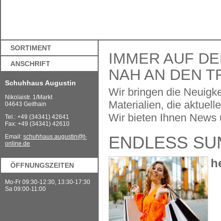
SORTIMENT
IMMER AUF DE
ANSCHRIFT
NAH AN DEN T
Schuhhaus Augustin
Wir bringen die Neuigk
Nikolaistr. 1/Markt
Materialien, die aktue
04643 Geithain
Wir bieten Ihnen News ü
Tel.: +49 (34341) 42641
Fax: +49 (34341) 42610
ENDLESS S
Email:
schuhhaus.augustin@t-
online.de
h
ÖFFNUNGSZEITEN
Mo-Fr 09:30-12:30, 13:30-17:30
Sa 09:00-11:00