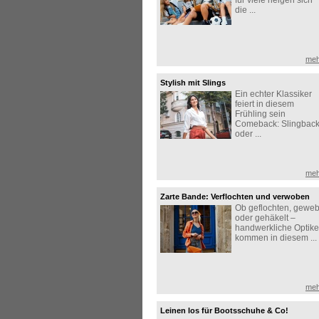
für viele neigen sich
die ...
meh
Stylish mit Slings
Ein echter Klassiker
feiert in diesem
Frühling sein
Comeback: Slingbac
oder ...
meh
Zarte Bande: Verflochten und verwoben
Ob geflochten, geweb
oder gehäkelt –
handwerkliche Optik
kommen in diesem ...
meh
Leinen los für Bootsschuhe & Co!