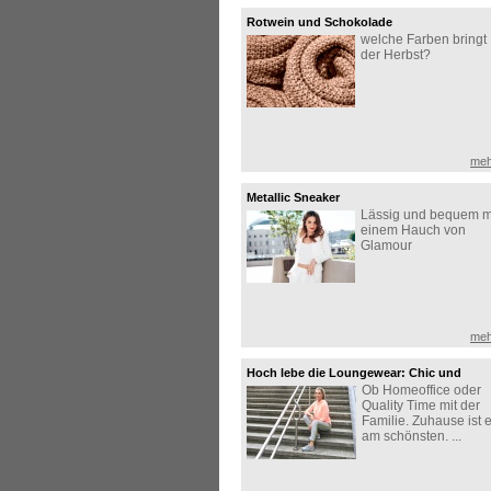
Rotwein und Schokolade
welche Farben bringt
der Herbst?
meh
Metallic Sneaker
Lässig und bequem m
einem Hauch von
Glamour
meh
Hoch lebe die Loungewear: Chic und
Ob Homeoffice oder
bequem zuhause
Quality Time mit der
Familie. Zuhause ist 
am schönsten. ...