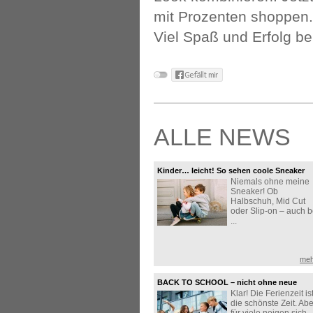
mit Prozenten shoppen.
Viel Spaß und Erfolg b
ALLE NEWS
Kinder… leicht! So sehen coole Sneaker
Niemals ohne meine
aus!
Sneaker! Ob
Halbschuh, Mid Cut
oder Slip-on – auch b
...
meh
BACK TO SCHOOL – nicht ohne neue
Klar! Die Ferienzeit is
Sneaker!
die schönste Zeit. Abe