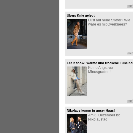
meh
Übers Knie gelegt
Lust auf neue Stiefel? Wie
wäre es mit Overknees?
meh
Let it snow! Warme und trockene Füße be
Keine Angst vor
jedem Wetter
Minusgraden!
meh
Nikolaus komm in unser Haus!
Am 6. Dezember ist
Nikolaustag.