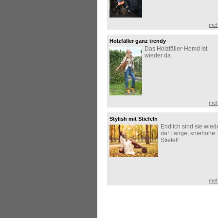
meh
Holzfäller ganz trendy
Das Holzfäller-Hemd ist
wieder da.
meh
Stylish mit Stiefeln
Endlich sind sie wied
da! Lange, kniehohe
Stiefel!
meh