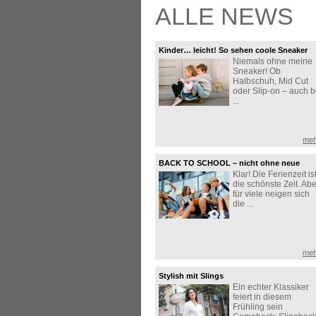
ALLE NEWS
Kinder… leicht! So sehen coole Sneaker
Niemals ohne meine
aus!
Sneaker! Ob
Halbschuh, Mid Cut
oder Slip-on – auch b
...
meh
BACK TO SCHOOL – nicht ohne neue
Klar! Die Ferienzeit is
Sneaker!
die schönste Zeit. Abe
für viele neigen sich
die ...
meh
Stylish mit Slings
Ein echter Klassiker
feiert in diesem
Frühling sein