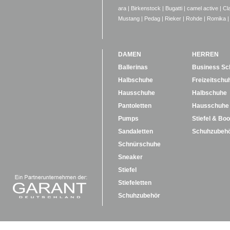
ara
|
Birkenstock
|
Bugatti
|
camel active
|
Cl
Mustang
|
Pedag
|
Rieker
|
Rohde
|
Romika
|
DAMEN
HERREN
Ballerinas
Business Sc
Halbschuhe
Freizeitschu
Hausschuhe
Halbschuhe
Pantoletten
Hausschuhe
Pumps
Stiefel & Boo
Sandaletten
Schuhzubeh
Schnürschuhe
Sneaker
Stiefel
Stiefeletten
Schuhzubehör