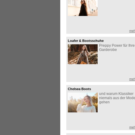
meh
Loafer & Bootsschuhe
Preppy Power für Ihre
Garderobe
meh
Chelsea Boots
und warum Klassiker
niemals aus der Mod
gehen
meh