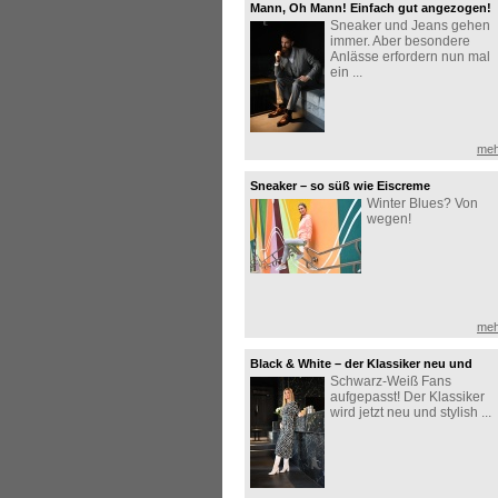
Mann, Oh Mann! Einfach gut angezogen!
Sneaker und Jeans gehen
immer. Aber besondere
Anlässe erfordern nun mal
ein ...
meh
Sneaker – so süß wie Eiscreme
Winter Blues? Von
wegen!
meh
Black & White – der Klassiker neu und
Schwarz-Weiß Fans
stilvoll interpretiert
aufgepasst! Der Klassiker
wird jetzt neu und stylish ...