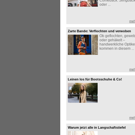
Comeback: Slingbac
oder ...
meh
Zarte Bande: Verflochten und verwoben
Ob geflochten, geweb
oder gehäkelt –
handwerkliche Optik
kommen in diesem ...
meh
Leinen los für Bootsschuhe & Co!
meh
Warum jetzt alle in Langschaftstiefel
investieren!