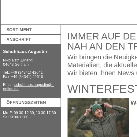
SORTIMENT
IMMER AUF DE
ANSCHRIFT
NAH AN DEN T
Schuhhaus Augustin
Wir bringen die Neuigk
Nikolaistr. 1/Markt
Materialien, die aktue
04643 Geithain
Wir bieten Ihnen News ü
Tel.: +49 (34341) 42641
Fax: +49 (34341) 42610
WINTERFES
Email:
schuhhaus.augustin@t-
online.de
w
ÖFFNUNGSZEITEN
Mo-Fr 09:30-12:30, 13:30-17:30
Sa 09:00-11:00