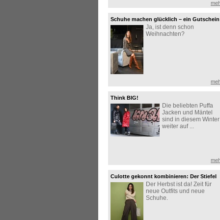
meh
Schuhe machen glücklich – ein Gutschein
Ja, ist denn schon
zu Weihnachten erst recht!
Weihnachten?
meh
Think BIG!
Die beliebten Puffa
Jacken und Mäntel
sind in diesem Winter
weiter auf ...
meh
Culotte gekonnt kombinieren: Der Stiefel
Der Herbst ist da! Zeit für
macht den Look perfekt!
neue Outfits und neue
Schuhe.