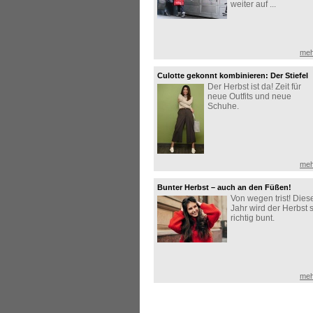
weiter auf ...
meh
Culotte gekonnt kombinieren: Der Stiefel
Der Herbst ist da! Zeit für
macht den Look perfekt!
neue Outfits und neue
Schuhe.
meh
Bunter Herbst – auch an den Füßen!
Von wegen trist! Dies
Jahr wird der Herbst 
richtig bunt.
meh