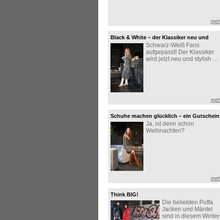
meh
Black & White – der Klassiker neu und
Schwarz-Weiß Fans
stilvoll interpretiert
aufgepasst! Der Klassiker
wird jetzt neu und stylish ...
meh
Schuhe machen glücklich – ein Gutschein
Ja, ist denn schon
zu Weihnachten erst recht!
Weihnachten?
meh
Think BIG!
Die beliebten Puffa
Jacken und Mäntel
sind in diesem Winter