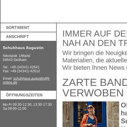
SORTIMENT
IMMER AUF DE
ANSCHRIFT
NAH AN DEN T
Schuhhaus Augustin
Wir bringen die Neuigk
Nikolaistr. 1/Markt
Materialien, die aktue
04643 Geithain
Wir bieten Ihnen News ü
Tel.: +49 (34341) 42641
Fax: +49 (34341) 42610
ZARTE BAN
Email:
schuhhaus.augustin@t-
online.de
VERWOBEN
ÖFFNUNGSZEITEN
O
Mo-Fr 09:30-12:30, 13:30-17:30
Sa 09:00-11:00
h
S