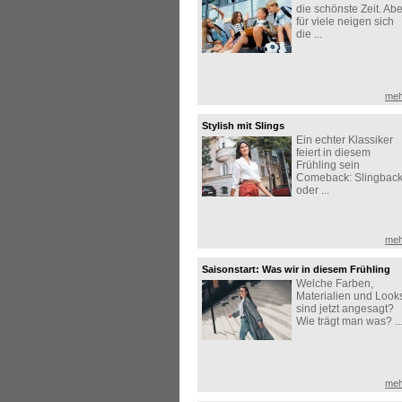
die schönste Zeit. Abe
für viele neigen sich
die ...
meh
Stylish mit Slings
Ein echter Klassiker
feiert in diesem
Frühling sein
Comeback: Slingbac
oder ...
meh
Saisonstart: Was wir in diesem Frühling
Welche Farben,
lieben!
Materialien und Look
sind jetzt angesagt?
Wie trägt man was? ..
meh