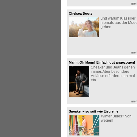
meh
Chelsea Boots
und warum Klassiker
niemals aus der Mod
gehen
meh
Mann, Oh Mann! Einfach gut angezogen!
Sneaker und Jeans gehen
immer. Aber besondere
Anlässe erfordern nun mal
ein ...
meh
Sneaker – so süß wie Eiscreme
Winter Blues? Von
wegen!