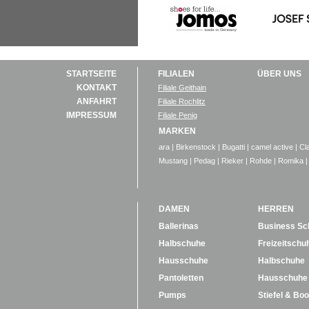
STARTSEITE
FILIALEN
ÜBER UNS
KONTAKT
Filiale Geithain
ANFAHRT
Filiale Rochlitz
IMPRESSUM
Filiale Penig
MARKEN
ara
|
Birkenstock
|
Bugatti
|
camel active
|
Cl
Mustang
|
Pedag
|
Rieker
|
Rohde
|
Romika
|
DAMEN
HERREN
Ballerinas
Business Sc
Halbschuhe
Freizeitschu
Hausschuhe
Halbschuhe
Pantoletten
Hausschuhe
Pumps
Stiefel & Boo